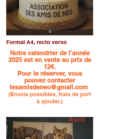
Format A4, recto verso
Notre calendrier de l'année
2025 est en vente au prix de
12€.
Pour le réserver, vous
pouvez contacter
lesamisdeneo@gmail.com
(Envois possibles, frais de port
à ajouter.)