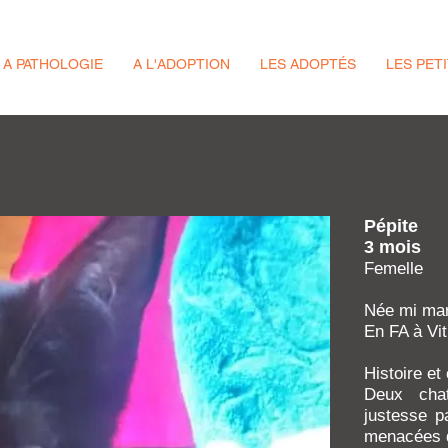
 A PATHOLOGIE
A L'ADOPTION
LES ADOPTÉS
LES PET
Pépite
3 mois
Femelle
Née mi ma
En FA à Vi
Histoire et
Deux cha
justesse pa
menacées d