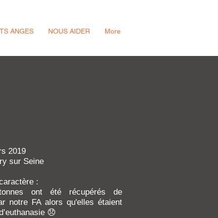
ITS ANGES
NOUS AIDER
More
rs 2019
try sur Seine
 caractère :
tonnes ont été récupérés de
r notre FA alors qu'elles étaient
’euthanasie 😞