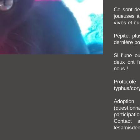
Ce sont de
joueuses à 
vives et c
Pépite, plu
dernière po
Si l’une o
deux ont f
nous !
Protocole
typhus/cor
Adoption
(questionn
participatio
Contact 
lesamisde