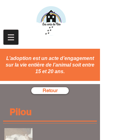
L’adoption est un acte d’engagement
sur la vie entière de l’animal soit entre
15 et 20 ans.
Retour
Pilou