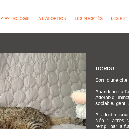
 A PATHOLOGIE
A L'ADOPTION
LES ADOPTÉS
LES PET
TIGROU
Sorti d'une cité
Abandonné à l'â
Adorable mine
sociable, gentil
A adopter sou
Néo : après va
rempli par la fu