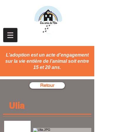
L’adoption est un acte d’engagement
sur la vie entière de l’animal soit entre
15 et 20 ans.
Retour
Ulia